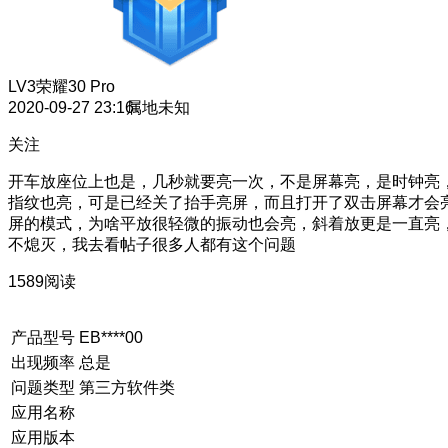
LV3
荣耀30 Pro
2020-09-27 23:16
属地未知
关注
开车放座位上也是，几秒就要亮一次，不是屏幕亮，是时钟亮
指纹也亮，可是已经关了抬手亮屏，而且打开了双击屏幕才会
屏的模式，为啥平放很轻微的振动也会亮，斜着放更是一直亮
不熄灭，我去看帖子很多人都有这个问题
1589阅读
产品型号
EB****00
出现频率
总是
问题类型
第三方软件类
应用名称
应用版本