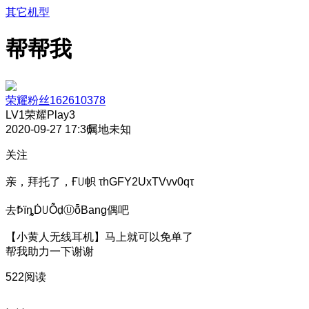
其它机型
帮帮我
荣耀粉丝162610378
LV1
荣耀Play3
2020-09-27 17:36
属地未知
关注
亲，拜托了，Ғ꒤帜 τhGFY2UxTVvv0qτ
去ꝤїȵḊ꒤ȬḍⓊȭBang偶吧
【小黄人无线耳机】马上就可以免单了
帮我助力一下谢谢
522阅读