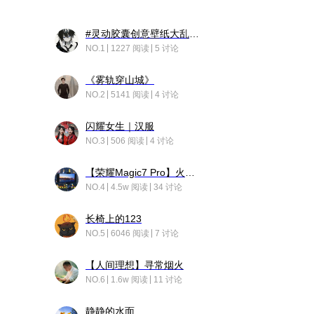
#灵动胶囊创意壁纸大乱斗#脑洞不限形式，灵感不分边界，体验追赛的快乐！
NO.1
1227 阅读
5 讨论
《雾轨穿山城》
NO.2
5141 阅读
4 讨论
闪耀女生｜汉服
NO.3
506 阅读
4 讨论
【荣耀Magic7 Pro】火舞惊鸿
NO.4
4.5w 阅读
34 讨论
长椅上的123
NO.5
6046 阅读
7 讨论
【人间理想】寻常烟火
NO.6
1.6w 阅读
11 讨论
静静的水面