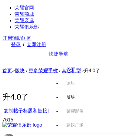
荣耀官网
荣耀商城
荣耀亲选
荣耀俱乐部
开启辅助访问
登录
/
立即注册
快捷导航
首页
首页
»
版块
›
更多荣耀手机
›
其它机型
›
升4.0了
论坛
升4.0了
版块
[复制帖子标题和链接]
荣耀影像
761
5
建议广场