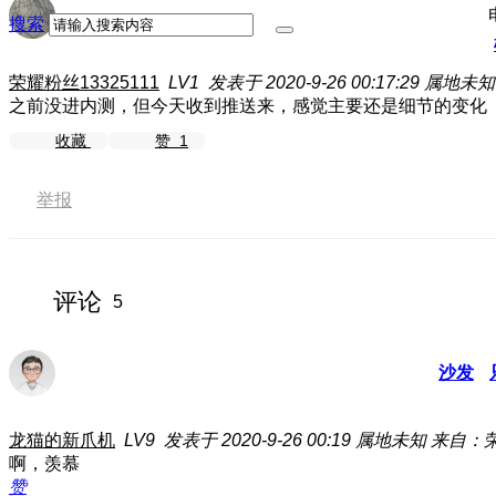
搜索
荣耀粉丝13325111
LV1
发表于 2020-9-26 00:17:29
属地未知
之前没进内测，但今天收到推送来，感觉主要还是细节的变化
收藏
赞
1
举报
评论
5
沙发
龙猫的新爪机
LV9
发表于 2020-9-26 00:19
属地未知
来自：荣耀
啊，羡慕
赞