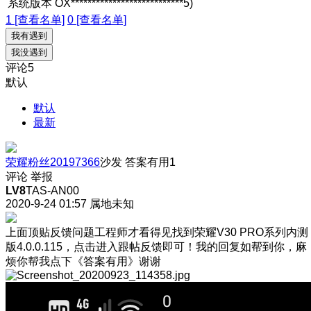
系统版本
OX***************************5)
1 [查看名单]
0 [查看名单]
我有遇到
我没遇到
评论
5
默认
默认
最新
荣耀粉丝20197366
沙发
答案有用
1
评论
举报
LV8
TAS-AN00
2020-9-24 01:57
属地未知
上面顶贴反馈问题工程师才看得见找到荣耀V30 PRO系列内测
版4.0.0.115，点击进入跟帖反馈即可！我的回复如帮到你，麻
烦你帮我点下《答案有用》谢谢