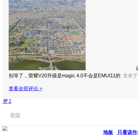
别等了，荣耀V20升级是magic 4.0不会是EMUI11的
发表于 2
查看全部评论 >
赞
1
举报
地板
只看该作