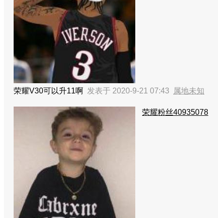
荣耀V30可以升11啊
发表于 2020-9-21 07:43
属地未知
荣耀粉丝40935078