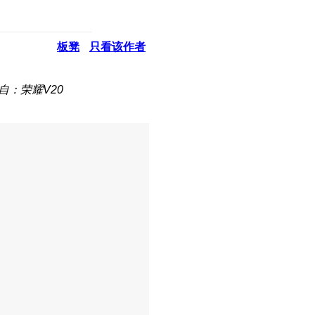
板凳
只看该作者
自：荣耀V20