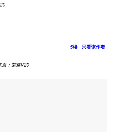
20
5
楼
只看该作者
来自：荣耀V20