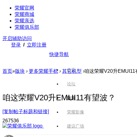
荣耀官网
荣耀商城
荣耀亲选
荣耀俱乐部
开启辅助访问
登录
/
立即注册
快捷导航
首页
首页
»
版块
›
更多荣耀手机
›
其它机型
›
咱这荣耀V20升EMUI1
论坛
咱这荣耀V20升EMUI11有望波？
版块
[复制帖子标题和链接]
荣耀影像
2675
36
建议广场