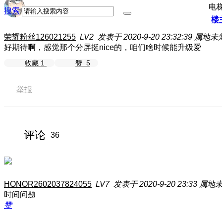
电
搜索
楼
荣耀粉丝126021255
LV2
发表于 2020-9-20 23:32:39
属地未
好期待啊，感觉那个分屏挺nice的，咱们啥时候能升级爱
收藏
1
赞
5
举报
评论
36
HONOR2602037824055
LV7
发表于 2020-9-20 23:33
属地
时间问题
赞