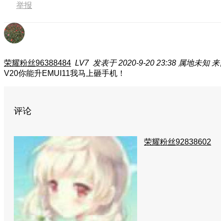
举报
荣耀粉丝96388484
LV7
发表于 2020-9-20 23:38
属地未知
来
V20你能升EMUI11我马上砸手机！
评论
荣耀粉丝92838602