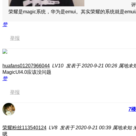
评
荣耀是magic系统，华为是emui。其实荣耀的系统就是em
赞
举报
huafans01207966044
LV10
发表于 2020-9-21 00:26
属地未
MagicUI4.0应该没问题
赞
举报
7
楼
荣耀粉丝113540124
LV8
发表于 2020-9-21 00:39
属地未知
嗯