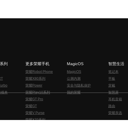
N系列
更多荣耀手机
MagicOS
智慧生活
荣耀Robot Phone
MagicOS
笔记本
RT
荣耀X80系列
公测内测
平板
urbo
荣耀Power
安全与隐私保护
穿戴
游戏本
荣耀Play10系列
我的荣耀
智慧屏
荣耀GT Pro
耳机音箱
荣耀GT
路由
荣耀V Purse
荣耀亲选
荣耀X70系列
与隐私的声明
关于cookies
法律信息