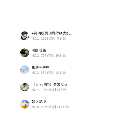
#灵动胶囊创意壁纸大乱斗#脑洞不限形式，灵感不分边界，体验追赛的快乐！
NO.1
1323 阅读
5 讨论
黑白歧路
NO.2
767 阅读
29 讨论
相遇朝晖中
NO.3
582 阅读
12 讨论
【人间理想】寻常烟火
NO.4
1.8w 阅读
11 讨论
如入梦境
NO.5
4.9w 阅读
113 讨论