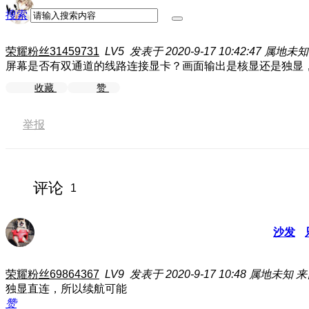
搜索
荣耀粉丝31459731
LV5
发表于 2020-9-17 10:42:47
属地未知
屏幕是否有双通道的线路连接显卡？画面输出是核显还是独显
收藏
赞
举报
评论
1
沙发
荣耀粉丝69864367
LV9
发表于 2020-9-17 10:48
属地未知
来
独显直连，所以续航可能
赞