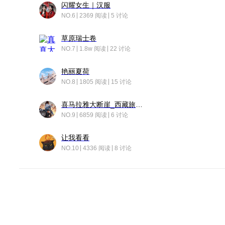
闪耀女生｜汉服
NO.6
2369 阅读
5 讨论
草原瑞士卷
NO.7
1.8w 阅读
22 讨论
艳丽夏荷
NO.8
1805 阅读
15 讨论
喜马拉雅大断崖_西藏旅行日记
NO.9
6859 阅读
6 讨论
让我看看
NO.10
4336 阅读
8 讨论