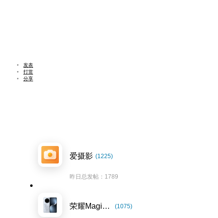
发表
打赏
分享
爱摄影
(1225)
昨日总发帖：1789
荣耀Magic7系列
(1075)