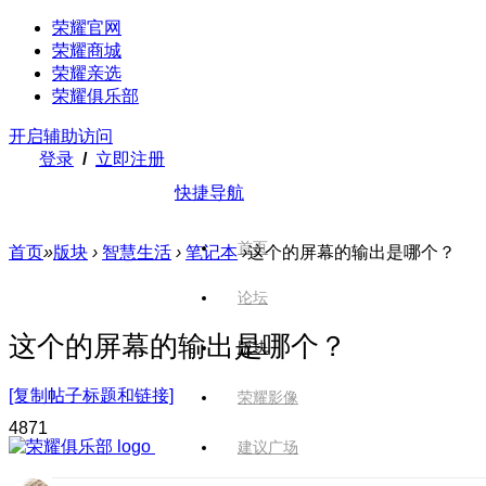
荣耀官网
荣耀商城
荣耀亲选
荣耀俱乐部
开启辅助访问
登录
/
立即注册
快捷导航
首页
首页
»
版块
›
智慧生活
›
笔记本
›
这个的屏幕的输出是哪个？
论坛
这个的屏幕的输出是哪个？
版块
[复制帖子标题和链接]
荣耀影像
487
1
建议广场