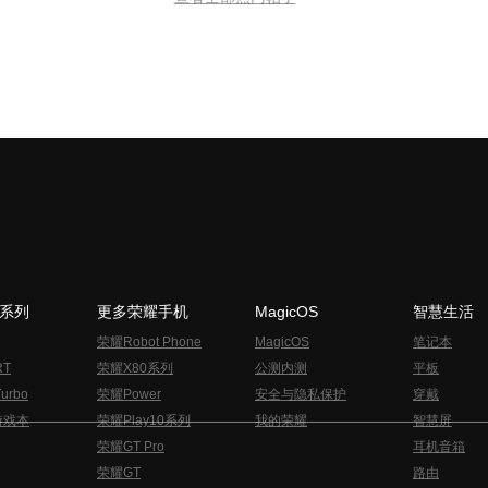
N系列
更多荣耀手机
MagicOS
智慧生活
荣耀Robot Phone
MagicOS
笔记本
RT
荣耀X80系列
公测内测
平板
urbo
荣耀Power
安全与隐私保护
穿戴
游戏本
荣耀Play10系列
我的荣耀
智慧屏
荣耀GT Pro
耳机音箱
荣耀GT
路由