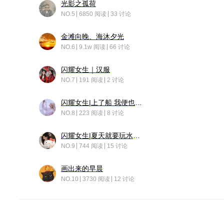
光影之孤荷
NO.5
6850 阅读
33 讨论
金滩向晚、海沐夕光
NO.6
9.1w 阅读
66 讨论
闪耀女生｜汉服
NO.7
191 阅读
2 讨论
闪耀女生|上了船 我便也成了故事中的人
NO.8
223 阅读
8 讨论
闪耀女生|夏天就要玩水！！
NO.9
744 阅读
15 讨论
画出来的早晨
NO.10
3730 阅读
12 讨论