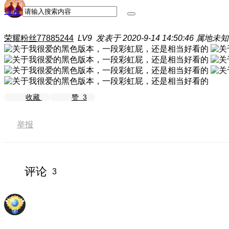
搜索
荣耀粉丝77885244
LV9
发表于 2020-9-14 14:50:46
属地未知
收藏
赞
3
举报
评论
3