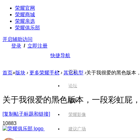
荣耀官网
荣耀商城
荣耀亲选
荣耀俱乐部
开启辅助访问
登录
/
立即注册
快捷导航
首页
首页
»
版块
›
更多荣耀手机
›
其它机型
›
关于我很爱的黑色版本
论坛
关于我很爱的黑色版本，一段彩虹屁
版块
[复制帖子标题和链接]
荣耀影像
1088
3
建议广场