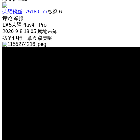
荣耀粉丝175189177
板凳
6
评论
举报
LV5
荣耀Play4T Pro
2020-9-8 19:05
属地未知
我的也行，拿图点赞哟！