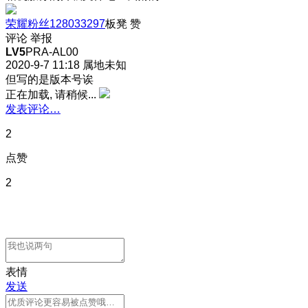
荣耀粉丝128033297
板凳
赞
评论
举报
LV5
PRA-AL00
2020-9-7 11:18
属地未知
但写的是版本号诶
正在加载, 请稍候...
发表评论…
2
点赞
2
表情
发送