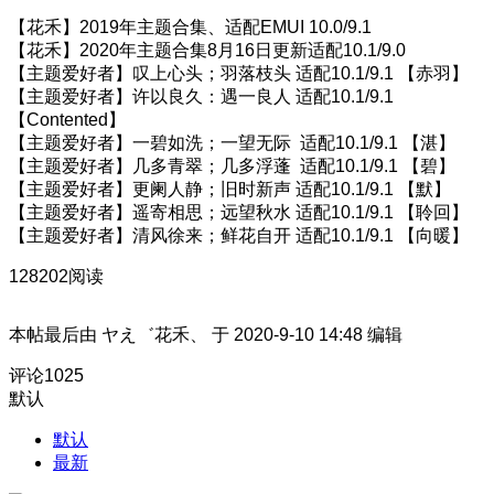
【花禾】2019年主题合集、适配EMUI 10.0/9.1
【花禾】2020年主题合集8月16日更新适配10.1/9.0
【主题爱好者】叹上心头；羽落枝头 适配10.1/9.1 【赤羽】
【主题爱好者】许以良久：遇一良人 适配10.1/9.1
【Contented】
【主题爱好者】一碧如洗；一望无际 适配10.1/9.1 【湛】
【主题爱好者】几多青翠；几多浮蓬 适配10.1/9.1 【碧】
【主题爱好者】更阑人静；旧时新声 适配10.1/9.1 【默】
【主题爱好者】遥寄相思；远望秋水 适配10.1/9.1 【聆回】
【主题爱好者】清风徐来；鲜花自开 适配10.1/9.1 【向暖】
128202阅读
本帖最后由 ヤえ゛花禾、 于 2020-9-10 14:48 编辑
评论
1025
默认
默认
最新