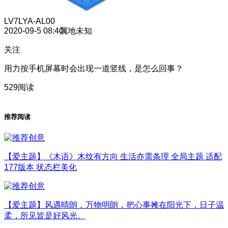
LV7
LYA-AL00
2020-09-5 08:40
属地未知
关注
用力按手机屏幕时会出现一道竖线，是怎么回事？
529阅读
推荐阅读
【爱主题】《木语》木纹有方向 生活亦需条理 全局主题 适配
177版本 状态栏美化
【爱主题】风遇晴朗，万物明朗，把心事摊在阳光下，日子温
柔，所见皆是好风光。