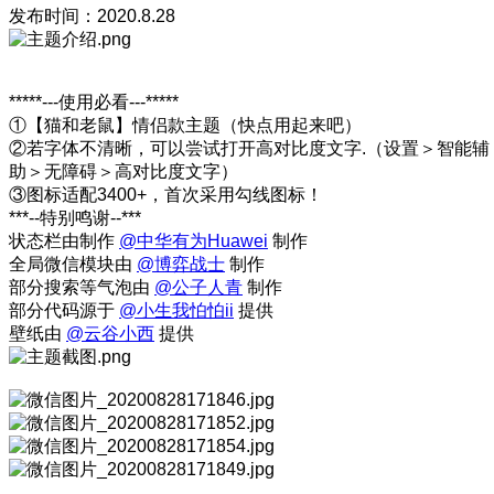
发布时间：2020.8.28
*****---使用必看---*****
①【猫和老鼠】情侣款主题（快点用起来吧）
②若字体不清晰，可以尝试打开高对比度文字.（设置＞智能辅
助＞无障碍＞高对比度文字）
③图标适配3400+，首次采用勾线图标！
***--特别鸣谢--***
状态栏由制作
@中华有为Huawei
制作
全局微信模块由
@博弈战士
制作
部分搜索等气泡由
@公子人青
制作
部分代码源于
@小生我怕怕ii
提供
壁纸由
@云谷小西
提供