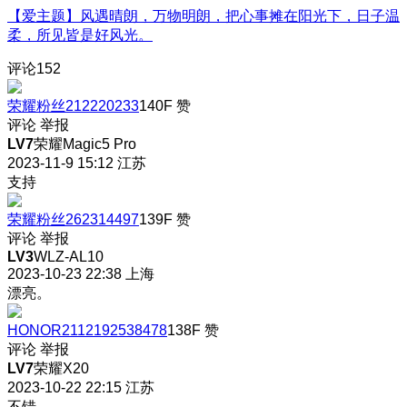
【爱主题】风遇晴朗，万物明朗，把心事摊在阳光下，日子温
柔，所见皆是好风光。
评论
152
荣耀粉丝212220233
140F
赞
评论
举报
LV7
荣耀Magic5 Pro
2023-11-9 15:12
江苏
支持
荣耀粉丝262314497
139F
赞
评论
举报
LV3
WLZ-AL10
2023-10-23 22:38
上海
漂亮。
HONOR2112192538478
138F
赞
评论
举报
LV7
荣耀X20
2023-10-22 22:15
江苏
不错