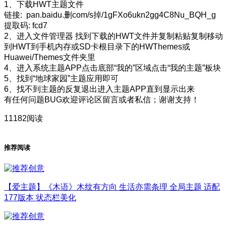
1、下载HWT主题文件
链接: pan.baidu.删com/s掉/1gFXo6ukn2gg4C8Nu_BQH_g
提取码: fcd7
2、进入文件管理器 找到下载的HWT文件并复制粘贴复制移动
到HWT到手机内存或SD卡根目录下的HWThemes或
Huawei/Themes文件夹里
4、进入系统主题APP点击底部“我的”区域点击“我的主题”板块
5、找到“地球家园”主题应用即可
6、找不到主题的反复退出进入主题APP直到显示出来
有任何问题BUG欢迎评论区留言或者私信；谢谢支持！
11182阅读
推荐阅读
【爱主题】《木语》木纹有方向 生活亦需条理 全局主题 适配
177版本 状态栏美化