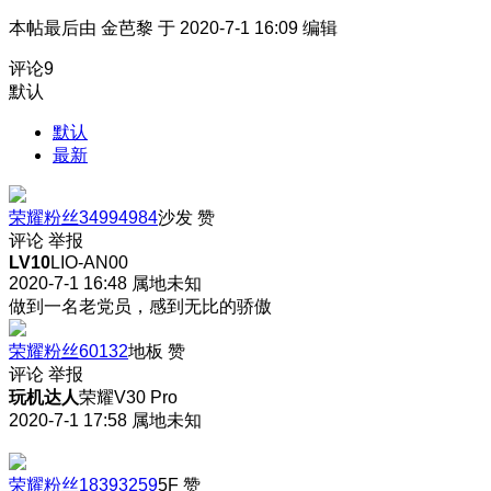
本帖最后由 金芭黎 于 2020-7-1 16:09 编辑
评论
9
默认
默认
最新
荣耀粉丝34994984
沙发
赞
评论
举报
LV10
LIO-AN00
2020-7-1 16:48
属地未知
做到一名老党员，感到无比的骄傲
荣耀粉丝60132
地板
赞
评论
举报
玩机达人
荣耀V30 Pro
2020-7-1 17:58
属地未知
荣耀粉丝18393259
5F
赞