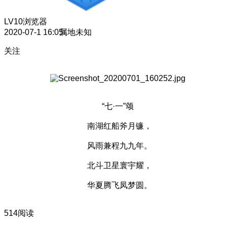
LV10
浏览器
2020-07-1 16:05
属地未知
关注
“七·一”颂
南湖红船斧月镰，
风雨兼程九九年。
北斗卫星寰宇耀，
华夏腾飞凤梦圆。
514阅读