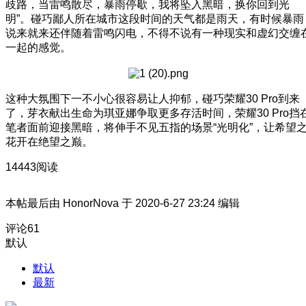
歧路，当雷鸣散尽，暴雨停歇，我将坠入黑暗，换你回到光
明”。碰巧鄙人所在城市这段时间的天气都是雨天，有时候暴雨
说来就来还伴随着雷鸣闪电，不得不说有一种现实和虚幻交缠
一起的感觉。
这种大氛围下一不小心很容易让人抑郁，碰巧荣耀30 Pro到来
了，芽衣献出生命为琪亚娜争取更多存活时间，荣耀30 Pro挡
笔者面前迎接黑暗，将伸手不见五指的场景“光明化”，让希望
花开在绝望之巅。
14443阅读
本帖最后由 HonorNova 于 2020-6-27 23:24 编辑
评论
61
默认
默认
最新