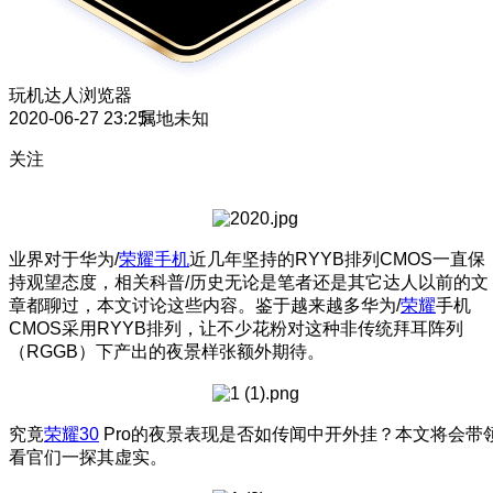
玩机达人
浏览器
2020-06-27 23:25
属地未知
关注
业界对于华为/
荣耀手机
近几年坚持的RYYB排列CMOS一直保
持观望态度，相关科普/历史无论是笔者还是其它达人以前的文
章都聊过，本文讨论这些内容。鉴于越来越多华为/
荣耀
手机
CMOS采用RYYB排列，让不少花粉对这种非传统拜耳阵列
（RGGB）下产出的夜景样张额外期待。
究竟
荣耀30
Pro的夜景表现是否如传闻中开外挂？本文将会带
看官们一探其虚实。