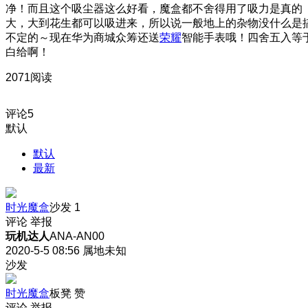
净！而且这个吸尘器这么好看，魔盒都不舍得用了
吸力是真的
大，大到花生都可以吸进来，所以说一般地上的杂物没什么是
不定的～现在华为商城众筹还送
荣耀
智能手表哦！四舍五入等
白给啊！
2071阅读
评论
5
默认
默认
最新
时光魔盒
沙发
1
评论
举报
玩机达人
ANA-AN00
2020-5-5 08:56
属地未知
沙发
时光魔盒
板凳
赞
评论
举报