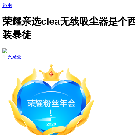
路由
荣耀亲选clea无线吸尘器是个
装暴徒
时光魔盒