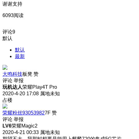
谢谢支持
6093阅读
评论
9
默认
默认
最新
大鸣科技
板凳
赞
评论
举报
玩机达人
荣耀Play4T Pro
2020-4-20 17:08
属地未知
占楼
荣耀粉丝93053982
7F
赞
评论
举报
LV6
荣耀Magic2
2020-4-21 00:33
属地未知
期望不大，我那时想要是能用上麒麟720的集成5G芯片。