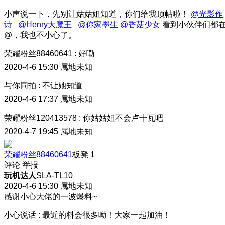
小声说一下，先别让姑姑姐知道，你们给我顶帖啦！
@光影作
诗
@Henry大魔王
@你家墨生
@香菇少女
看到小伙伴们都
@，我也不小心了。
荣耀粉丝88460641
:
好嘞
2020-4-6 15:30
属地未知
与你同拍
:
不让她知道
2020-4-6 17:37
属地未知
荣耀粉丝120413578
:
你姑姑姐不会卢十瓦吧
2020-4-7 19:45
属地未知
荣耀粉丝88460641
板凳
1
评论
举报
玩机达人
SLA-TL10
2020-4-6 15:30
属地未知
感谢小心大佬的一波爆料~
小心说话
:
最近的料会很多呦！大家一起加油！