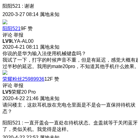
阳阳521
:
谢谢
2020-3-27 08:14
属地未知
阳阳521
9F
赞
评论
举报
LV9
LYA-AL00
2020-4-21 08:11
属地未知
你说的是华为输入法使用机械键盘吗？
我试了一下，打字的时候声音不重，但是有延迟，感觉大概有
过半秒的延迟。我用的mate20pro，不知道其他手机什么效果
荣耀粉丝25989936
12F
赞
评论
举报
LV5
荣耀20 Pro
2020-4-22 21:46
属地未知
请问楼主，这款耳机放在充电仓里面是不是会一直保持待机状
态？
阳阳521
:
一直开盖会一直处在待机状态。盒盖就等于关闭蓝牙
了，类似关机。我觉得是这样。
2020-4-22 22:52
属地未知