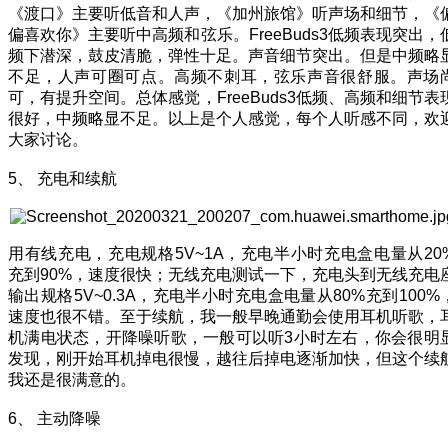
《渡口》主要听低音和人声，《加州旅馆》听声场和细节，《
偏喜欢你》主要听中高频和弦乐。FreeBuds3低频表现突出，
频下潜深，鼓皮清脆，弹性十足。声音细节突出。但是中频略
不足，人声可圈可点。高频不刺耳，弦乐声音很舒服。声场
可，有提升空间。总体感觉，FreeBuds3低频、高频和细节表
很好，中频略显不足。以上是个人感觉，每个人听感不同，欢
大家讨论。
5、 充电和续航
用有线充电，充电规格5V~1A，充电半小时充电盒电量从20
充到90%，速度很快；无线充电测试一下，充电头到无线充电
输出规格5V~0.3A，充电半小时充电盒电量从80%充到100%
速度也很不错。至于续航，我一般早晚通勤会使用耳机听歌，
机满电状态，开降噪听歌，一般可以听3小时左右，你会很明
发现，刚开始耳机掉电很慢，越往后掉电逐渐加快，但这个续
我还是很满意的。
6、 主动降噪