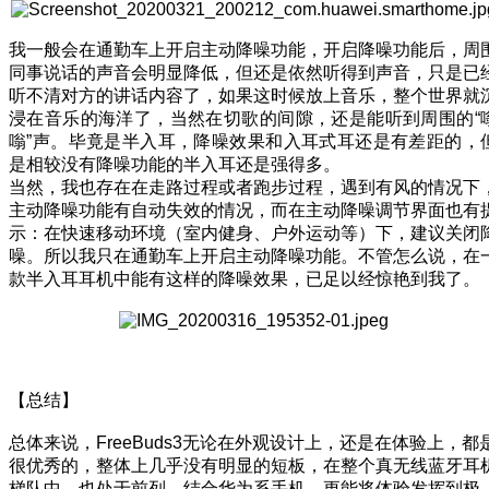
我一般会在通勤车上开启主动降噪功能，开启降噪功能后，周
同事说话的声音会明显降低，但还是依然听得到声音，只是已
听不清对方的讲话内容了，如果这时候放上音乐，整个世界就
浸在音乐的海洋了，当然在切歌的间隙，还是能听到周围的“
嗡”声。毕竟是半入耳，降噪效果和入耳式耳还是有差距的，
是相较没有降噪功能的半入耳还是强得多。
当然，我也存在在走路过程或者跑步过程，遇到有风的情况下
主动降噪功能有自动失效的情况，而在主动降噪调节界面也有
示：在快速移动环境（室内健身、户外运动等）下，建议关闭
噪。所以我只在通勤车上开启主动降噪功能。不管怎么说，在
款半入耳耳机中能有这样的降噪效果，已足以经惊艳到我了。
【总结】
总体来说，FreeBuds3无论在外观设计上，还是在体验上，都
很优秀的，整体上几乎没有明显的短板，在整个真无线蓝牙耳
梯队中，也处于前列。结合华为系手机，更能将体验发挥到极