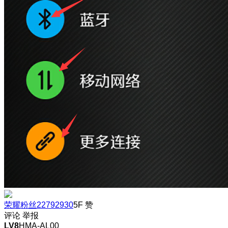
荣耀粉丝22792930
5F
赞
评论
举报
LV8
HMA-AL00