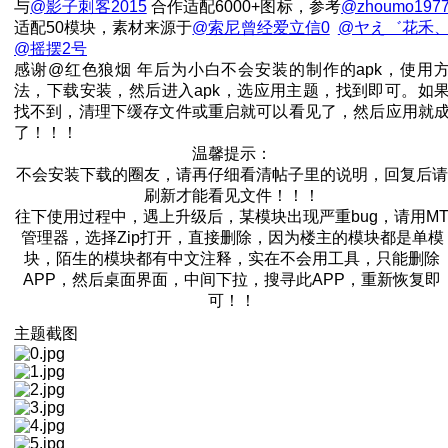
与
@影子刺客2015
合作适配6000+图标，参考
@zhoumo197
适配50模块，素材来源于
@索尼曾经爱立信0
@ヤえ゛花禾
@摇摆2号
感谢@红色狼烟 年后为小白不会安装的制作的apk，使用
法，下载安装，然后进入apk，选应用主题，找到即可。如
找不到，清理下缓存文件或重启就可以看见了，然后应用就
了！！！
温馨提示：
不会安装下载的圈友，请再仔细看清帖子里的说明，回复后请
刷新才能看见文件！！！
往下使用过程中，遇上升级后，某模块出现严重bug，请用M
管理器，选择Zip打开，直接删除，因为楼主的模块都是单模
块，陌生的模块都有中文注释，实在不会用工具，只能删除
APP，然后桌面界面，中间下拉，搜寻此APP，重新恢复即
可！！
主题截图