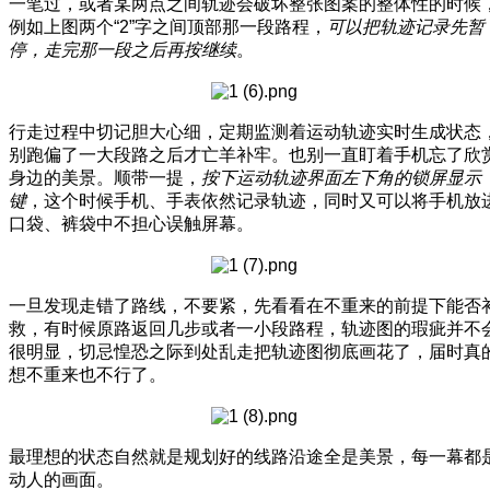
一笔过，或者某两点之间轨迹会破坏整张图案的整体性的时候
例如上图两个“2”字之间顶部那一段路程，
可以把轨迹记录先暂
停，走完那一段之后再按继续
。
行走过程中切记胆大心细，定期监测着运动轨迹实时生成状态
别跑偏了一大段路之后才亡羊补牢。也别一直盯着手机忘了欣
身边的美景。顺带一提，
按下运动轨迹界面左下角的锁屏显示
键
，这个时候手机、手表依然记录轨迹，同时又可以将手机放
口袋、裤袋中不担心误触屏幕。
一旦发现走错了路线，不要紧，先看看在不重来的前提下能否
救，有时候原路返回几步或者一小段路程，轨迹图的瑕疵并不
很明显，切忌惶恐之际到处乱走把轨迹图彻底画花了，届时真
想不重来也不行了。
最理想的状态自然就是规划好的线路沿途全是美景，每一幕都
动人的画面。