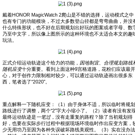
戴着HONOR MagicWatch 2爬山是不错的选择，运动模式之中
也有专门的功能模块，不过大多数登山径都是弯弯曲曲，并没
什么特殊形状，也不好在后期规划出好玩的图案或者字母、数
乃至中文字，所以像上图所示的这种环境也不太适合本文的趣
玩法。
正式介绍运动轨迹这个给力的功能，
因地制宜、合理规划路线
随机应变
十分重要。看到上面这种9宫格道路，花粉们应该最
心，对于创作力限制相对较少，可以通过运动轨迹画出很多东
西，笔者选了“2020”。
重点解释一下随机应变：（1）由于身体不适，所以临时将规
路线进行了调整，两个“2”字大小缩小了。（2）读者有没有发
最终运动轨迹是
一笔过
，没有走重复的路程？除了当初规划得
好，也要在实际步行过程中根据现场环境临时作出应变方案，
少无用功乃至因为各种失误破坏路线美观性。（3）实在没办