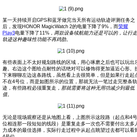
某一天持续开启GPS和蓝牙做完当天所有运动轨迹评测任务之
后，发现HONOR MagicWatch 2的电量下降了9%，而
荣耀
Play3
电量下降了11%，
两款设备续航能力还是可以的，让行
轨迹这种趣味性功能不再鸡肋
。
有些表面上不太好规划路线的区域，用心琢磨之后也可以玩出
趣。右边这个图给点耐性的话绝对可以修饰得更加逼近心形。
下来聊聊左边这条路线，虽然看上去很简单，但是如果行走起
不在4号位，而是如图所示的位置，那就无法一笔过走完整条
迹，有些路程必须重复走，
那就需要将这种无用功减少到最低
值
。
无论是现场观察还是从地图上看，上图所示这段路（起点和4
位相连那一段短短的线段）是重复走多一次也不需要付出太多
力成本的最佳选择，实际行走过程中从起点眺望过去都可以看
4号位。