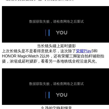
当长镜头碰上延时摄影
上次长镜头是不是看得意犹未尽，这次除了
荣耀Play
3和
HONOR MagicWatch 2以外，还有荣耀三脚架自拍杆辅助拍
摄，浓缩成
延时摄影
，看看另一条地铁线全程沿途风光。
久违的宁静和惬意