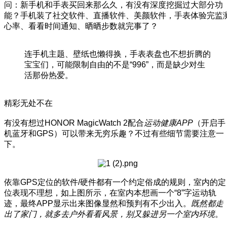
问：新手机和手表买回来那么久，有没有深度挖掘过大部分功
能？手机装了社交软件、直播软件、美颜软件，手表体验完监
心率、看看时间通知、晒晒步数就完事了？
连手机主题、壁纸也懒得换，手表表盘也不想折腾的
宝宝们，可能限制自由的不是“996”，而是缺少对生
活那份热爱。
精彩无处不在
有没有想过HONOR MagicWatch 2配合
运动健康APP
（开启手
机蓝牙和GPS）可以带来无穷乐趣？不过有些细节需要注意一
下。
依靠GPS定位的软件/硬件都有一个约定俗成的规则，室内的定
位表现不理想，如上图所示，在室内本想画一个“8”字运动轨
迹，最终APP显示出来图像显然和预判有不少出入。
既然都走
出了家门，就多去户外看看风景，别又躲进另一个室内环境
。