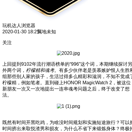
玩机达人
浏览器
2020-01-30 18:25
属地未知
关注
上回提到9102年流行潮语榜单的“996”这个词，本期继续探讨
外两个词，
柠檬精和魂考
。有多少伙伴老是羡慕嫉妒恨人生胜
组那些别人家的孩子，生活过得多么精彩和滋润，不知不觉成
柠檬精，例如笔者。直到碰上HONOR MagicWatch 2，被这位
新朋友一次又一次地提出一连串魂考问题之后，终于改变了想
法。
既然有时间开黑吃鸡，为啥没时间规划和实施短途旅行？可以
时间挤出来取悦渣男和损友，为什么不省下来锻炼身体？终极