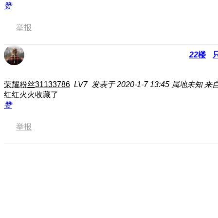
赞
举报
22
楼
荣耀粉丝31133786
LV7
发表于 2020-1-7 13:45
属地未知
来自
红红火火收藏了
赞
举报