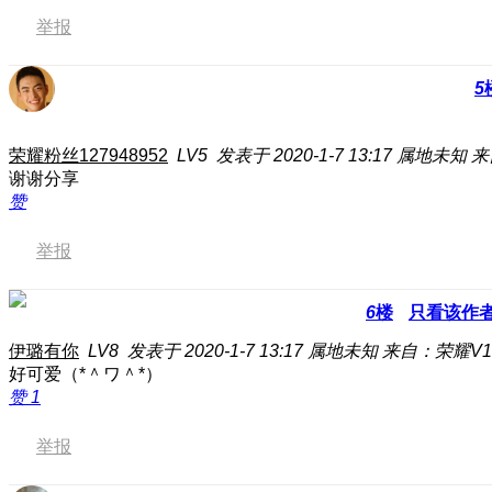
举报
5
荣耀粉丝127948952
LV5
发表于 2020-1-7 13:17
属地未知
来
谢谢分享
赞
举报
6
楼
只看该作
伊璐有你
LV8
发表于 2020-1-7 13:17
属地未知
来自：荣耀V1
好可爱（*＾ワ＾*）
赞
1
举报