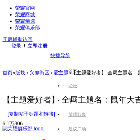
荣耀官网
荣耀商城
荣耀亲选
荣耀俱乐部
开启辅助访问
登录
/
立即注册
快捷导航
首页
首页
»
版块
›
兴趣街区
›
爱主题
›
【主题爱好者】 全局主题名：鼠年
论坛
【主题爱好者】 全局主题名：鼠年大吉 鼠年
版块
[复制帖子标题和链接]
荣耀影像
6.1万
306
建议广场