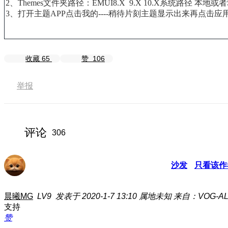
2、
Themes文件夹路径：
EMUI8.X 9.X 10.X系统路径 本地或者SD
3、打开主题APP点击我的----稍待片刻主题显示出来再点击应
收藏
65
赞
106
举报
评论
306
沙发
只看该作
晨曦MG
LV9
发表于 2020-1-7 13:10
属地未知
来自：VOG-AL
支持
赞