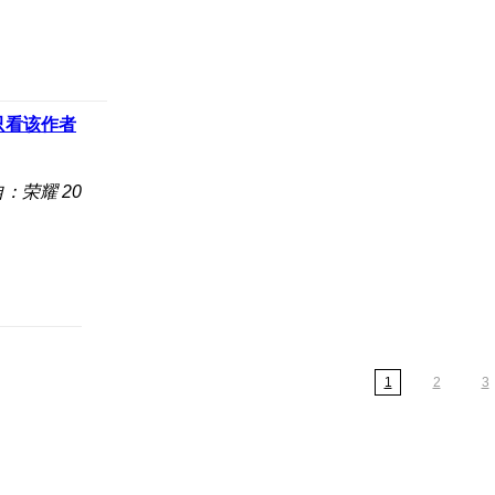
只看该作者
：荣耀 20
1
2
3