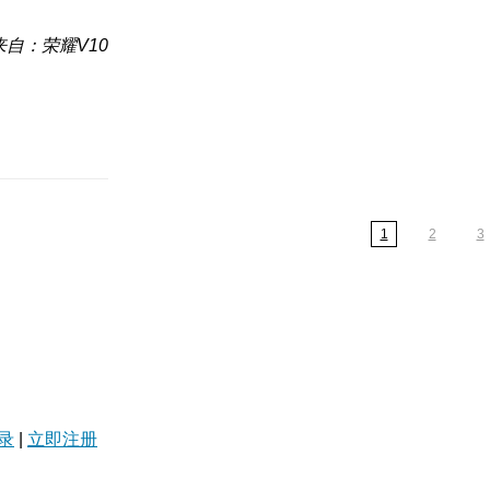
来自：荣耀V10
1
2
3
录
|
立即注册