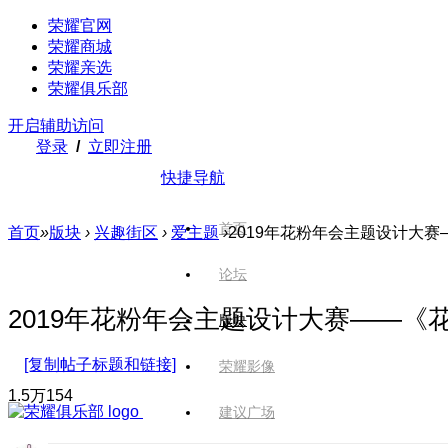
荣耀官网
荣耀商城
荣耀亲选
荣耀俱乐部
开启辅助访问
登录
/
立即注册
快捷导航
首页
首页
»
版块
›
兴趣街区
›
爱主题
›
2019年花粉年会主题设计大赛—
论坛
2019年花粉年会主题设计大赛——《花粉
版块
[复制帖子标题和链接]
荣耀影像
1.5万
154
建议广场