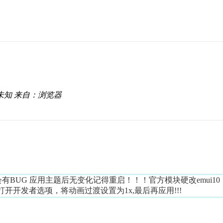
未知
来自：浏览器
肯定会有BUG 应用主题后无变化记得重启！！！官方模块硬改emui10
开发者选项，将动画过渡设置为1x,最后再应用!!!