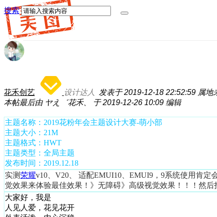
搜索
花禾创艺
设计达人
发表于 2019-12-18 22:52:59
属地
本帖最后由 ヤえ゛花禾、 于 2019-12-26 10:09 编辑
主题名称：2019花粉年会主题设计大赛-萌小部
主题大小：21M
主题格式：HWT
主题类型：全局主题
发布时间：2019.12.18
实测
荣耀
v10、V20、 适配EMUI10、EMUI9，9系统使用
觉效果来体验最佳效果！》无障碍》高级视觉效果！！！然后打开
大家好，我是
人见人爱，花见花开