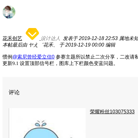
花禾创艺
设计达人
发表于 2019-12-18 22:53
属地未
本帖最后由 ヤえ゛花禾、 于 2019-12-19 00:00 编辑
惯例
@索尼曾经爱立信0
参赛主题所以禁止二次分享，二改请
更新9.1 设置顶部信号栏，图库上下栏颜色变蓝问题。
评论
荣耀粉丝103075333