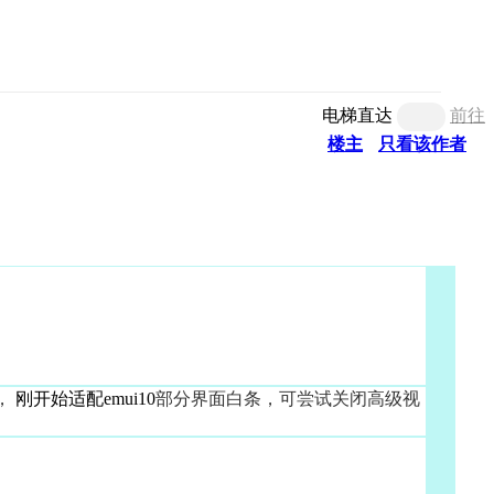
电梯直达
前往
楼主
只看该作者
，
刚开始适配emui10
部分界面白条，可尝试关闭高级视