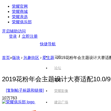
荣耀官网
荣耀商城
荣耀亲选
荣耀俱乐部
开启辅助访问
登录
/
立即注册
快捷导航
首页
首页
»
版块
›
兴趣街区
›
爱主题
›
2019花粉年会主题设计大赛适配1
论坛
2019花粉年会主题设计大赛适配10.0/
版块
[复制帖子标题和链接]
荣耀影像
10万
763
建议广场