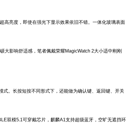
0nits的超高亮度，即使在强光下显示效果依旧不错。一体化玻璃表面
大影响舒适感，笔者佩戴荣耀MagicWatch 2大小适中刚刚
运动模式。长按短按不同形式下，还能做为确认键、返回键、开关
BLE双模5.1可穿戴芯片，麒麟A1支持超级蓝牙，空旷无遮挡环