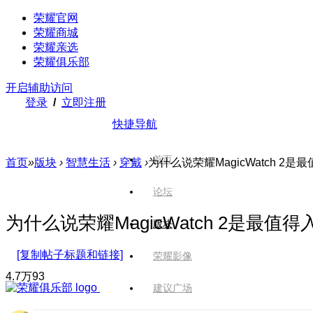
荣耀官网
荣耀商城
荣耀亲选
荣耀俱乐部
开启辅助访问
登录
/
立即注册
快捷导航
首页
首页
»
版块
›
智慧生活
›
穿戴
›
为什么说荣耀MagicWatch 2
论坛
为什么说荣耀MagicWatch 2是最值
版块
[复制帖子标题和链接]
荣耀影像
4.7万
93
建议广场