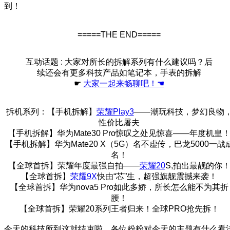
到！
=====THE END=====
互动话题 : 大家对所长的拆解系列有什么建议吗？后
续还会有更多科技产品如笔记本，手表的拆解
☛
大家一起来畅聊吧！☚
拆机系列：【手机拆解】
荣耀Play3
——潮玩科技，梦幻良物
性价比屠夫
【手机拆解】华为Mate30 Pro惊叹之处见惊喜——年度机皇
【手机拆解】华为Mate20 X（5G）名不虚传，巴龙5000一战
名！
【全球首拆】荣耀年度最强自拍——
荣耀20
S,拍出最靓的你
【全球首拆】
荣耀9X
快由“芯”生，超强旗舰震撼来袭！
【全球首拆】华为nova5 Pro如此多娇，所长怎么能不为其折
腰！
【全球首拆】荣耀20系列王者归来！全球PRO抢先拆！
今天的科技所到这就结束啦，各位粉粉对今天的主题有什么看