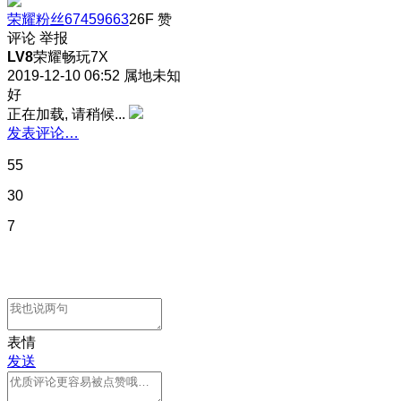
荣耀粉丝67459663
26F
赞
评论
举报
LV8
荣耀畅玩7X
2019-12-10 06:52
属地未知
好
正在加载, 请稍候...
发表评论…
55
30
7
表情
发送