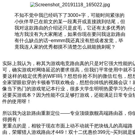
不知不觉中我已经码下了3000+字，可能时间紧张的
小伙伴早已在前文的某一段离开或直接跳到结尾，但
我对这款路由的介绍还只是皮毛，它还有太多优秀的
地方我没有为大家阐述，如果你现在要问我这款路由
有什么缺点的话~emmm我还真没有想或者发觉，毕
竟我连人家的优秀都摸不清楚怎么就能挑刺呢？
实际上我认为，称其为游戏电竞路由真的只是对它强大性能的
可，确实游戏对网络延迟的要求很高，但我们平常使用中就不
要这样的稳定优秀的WIFI吗？想想你抢不到的微信红包，想
全家望眼欲穿的卡顿春节联欢晚会，想想你掉线的视频会议！
像当下热门的游戏笔记本行业，很多大学生明明热爱学习为什
还要买游戏本？因为性能不仅足够打游戏，还能满足日常专业
件的使用呀！
所以我为这款路由重新定位——专业顶级旗舰高端路由器，你
得拥有！
更重点的是，相较于现在市面上动不动就千把块钱儿的高端路
由，荣耀猎人游戏路由才449！双十二优惠价399元~买到就是