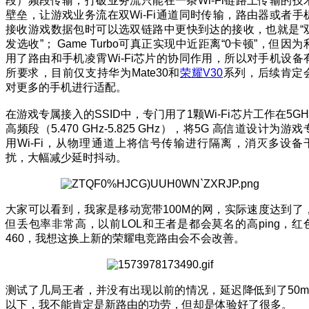
段）频段传输，打破业务流只能在一条Wi-Fi链路上传输的技
壁垒，让游戏业务流在双Wi-Fi通道同时传输，路由器或者手
接收游戏数据包时可以选双链路中更快到达的接收，也就是“
发选收”； Game Turbo可真正实现中近距离“0卡顿”，但因为
用了路由和手机凌霄Wi-Fi芯片的协同作用，所以对手机设备
所要求，目前仅支持华为Mate30和
荣耀V30
系列，后续肯定
对更多的手机进行适配。
在游戏专属接入的SSID中，专门用了1颗Wi-Fi芯片工作在5GH
高频段（5.470 GHz-5.825 GHz），将5G 高信道设计为游戏
用Wi-Fi，从物理通道上将信号传输进行隔离，消灭多设备
扰，大幅减少延时抖动。
大家可以看到，我家是移动宽带100M的网，实际速度达到了
但丢包率非常高，以前LOL和王者是都会莫名的高ping，红
460，我想这换上新的荣耀电竞路由会不会改善。
测试了几局王者，并没有出现以前的情况，延迟降低到了50m
以下，我不能肯定是新路由的功劳，但却是体验好了很多。