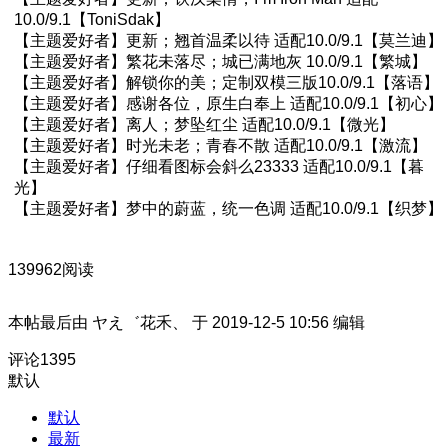
10.0/9.1【ToniSdak】
【主题爱好者】更新；翘首温柔以待 适配10.0/9.1【莫兰迪】
【主题爱好者】繁花未落尽；城已满地灰 10.0/9.1【繁城】
【主题爱好者】解锁你的美；定制双模三版10.0/9.1【落语】
【主题爱好者】感谢各位，原生白奉上 适配10.0/9.1【初心】
【主题爱好者】离人；梦坠红尘 适配10.0/9.1【微光】
【主题爱好者】时光未老；青春不散 适配10.0/9.1【激流】
【主题爱好者】仔细看图标会斜么23333 适配10.0/9.1【暮
光】
【主题爱好者】梦中的蔚蓝，统一色调 适配10.0/9.1【织梦】
139962阅读
本帖最后由 ヤえ゛花禾、 于 2019-12-5 10:56 编辑
评论
1395
默认
默认
最新