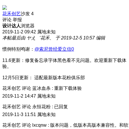
花禾创艺
沙发
4
评论
举报
设计达人
浏览器
2019-11-2 09:42
属地未知
本帖最后由 ヤえ゛花禾、 于 2019-12-5 10:57 编辑
惯例特别鸣谢：
@索尼曾经爱立信0
11.6更新：修复备忘录字体黑色看不见问题。欢迎重新下载体
验。
12月5日更新： 适配最新版本花粉俱乐部
花禾创艺
评论
蓝冰血杀
:
重新下载体验
2019-11-2 14:47
属地未知
花禾创艺
评论
永恒花粉
:
已回复
2019-11-3 11:51
属地未知
花禾创艺
评论
lxcqnw
:
版本问题，低版本高版本兼容性。和软