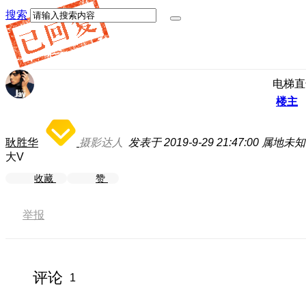
搜索
电梯直
楼主
耿胜华
摄影达人
发表于 2019-9-29 21:47:00
属地未知
大V
收藏
赞
举报
评论
1