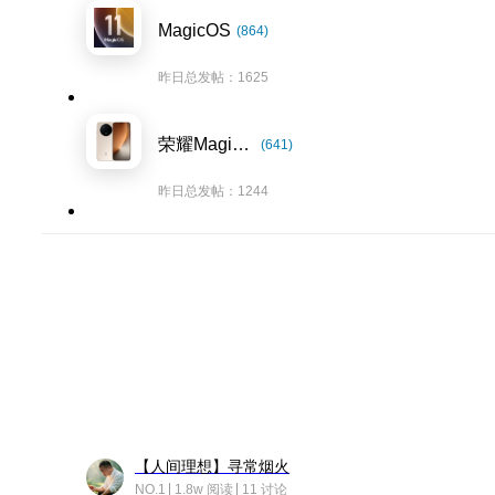
MagicOS
(864)
昨日总发帖：1625
荣耀Magic8系列
(641)
昨日总发帖：1244
【人间理想】寻常烟火
NO.1
1.8w 阅读
11 讨论