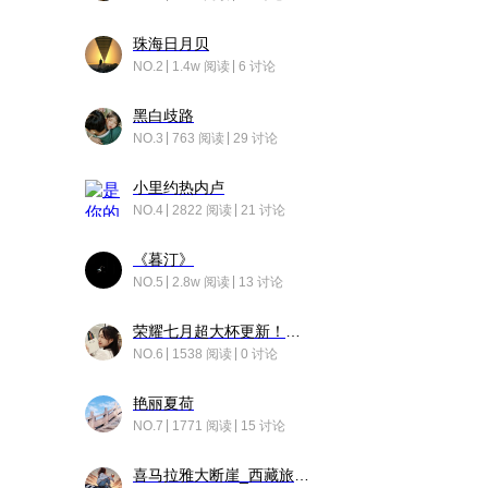
珠海日月贝
NO.2
1.4w 阅读
6 讨论
黑白歧路
NO.3
763 阅读
29 讨论
小里约热内卢
NO.4
2822 阅读
21 讨论
《暮汀》
NO.5
2.8w 阅读
13 讨论
荣耀七月超大杯更新！后台堆叠动画太丝滑！
NO.6
1538 阅读
0 讨论
艳丽夏荷
NO.7
1771 阅读
15 讨论
喜马拉雅大断崖_西藏旅行日记