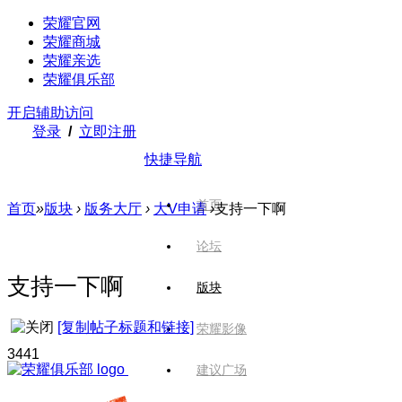
荣耀官网
荣耀商城
荣耀亲选
荣耀俱乐部
开启辅助访问
登录
/
立即注册
快捷导航
首页
首页
»
版块
›
版务大厅
›
大V申请
›
支持一下啊
论坛
支持一下啊
版块
[复制帖子标题和链接]
荣耀影像
344
1
建议广场