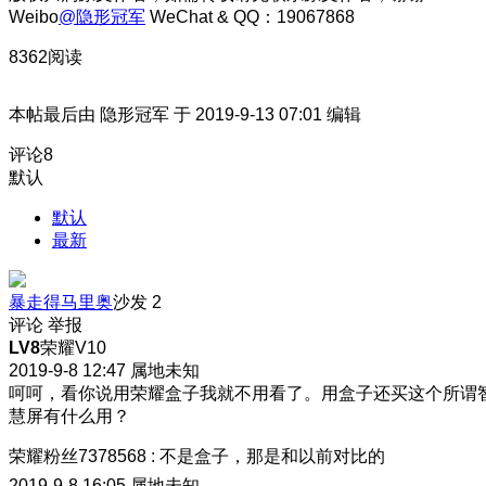
Weibo
@隐形冠军
WeChat & QQ：19067868
8362阅读
本帖最后由 隐形冠军 于 2019-9-13 07:01 编辑
评论
8
默认
默认
最新
暴走得马里奥
沙发
2
评论
举报
LV8
荣耀V10
2019-9-8 12:47
属地未知
呵呵，看你说用荣耀盒子我就不用看了。用盒子还买这个所谓
慧屏有什么用？
荣耀粉丝7378568
:
不是盒子，那是和以前对比的
2019-9-8 16:05
属地未知