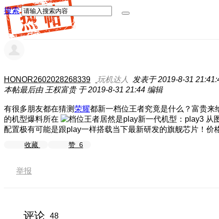
搜索
HONOR2602028268339
玩机达人
发表于 2019-8-31 21:41:
本帖最后由 王权富贵 于 2019-8-31 21:44 编辑
有很多朋友都在猜测
荣耀
都新一档位王者究竟是什么？富贵来
的机型爆料所在
从
配置极有可能是跟play一样搭载当下最新研发的旗舰芯片！价格
收藏
赞
6
举报
评论
48