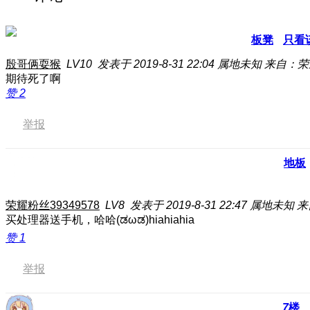
板凳
只看
殷哥俩耍猴
LV10
发表于 2019-8-31 22:04
属地未知
来自：荣耀
期待死了啊
赞
2
举报
地板
荣耀粉丝39349578
LV8
发表于 2019-8-31 22:47
属地未知
来
买处理器送手机，哈哈(ಡωಡ)hiahiahia
赞
1
举报
7
楼