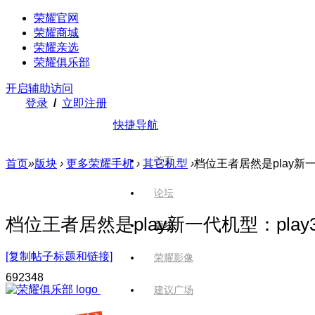
荣耀官网
荣耀商城
荣耀亲选
荣耀俱乐部
开启辅助访问
登录
/
立即注册
快捷导航
首页
首页
»
版块
›
更多荣耀手机
›
其它机型
›
档位王者居然是play新一
论坛
档位王者居然是play新一代机型：play
版块
[复制帖子标题和链接]
荣耀影像
6923
48
建议广场