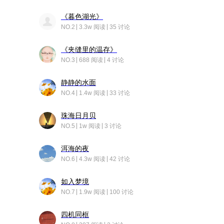
《暮色湖光》
NO.2
3.3w 阅读
35 讨论
《夹缝里的温存》
NO.3
688 阅读
4 讨论
静静的水面
NO.4
1.4w 阅读
33 讨论
珠海日月贝
NO.5
1w 阅读
3 讨论
洱海的夜
NO.6
4.3w 阅读
42 讨论
如入梦境
NO.7
1.9w 阅读
100 讨论
四机同框