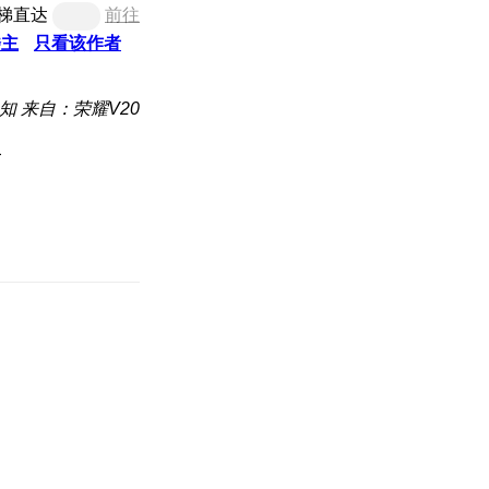
梯直达
前往
楼主
只看该作者
知
来自：荣耀V20
}