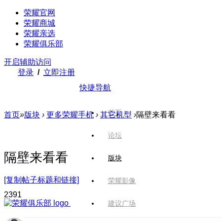
荣耀官网
荣耀商城
荣耀亲选
荣耀俱乐部
开启辅助访问
登录
/
立即注册
快捷导航
首页
首页
»
版块
›
更多荣耀手机
›
其它机型
›
隔壁来看看
论坛
隔壁来看看
版块
[复制帖子标题和链接]
荣耀影像
239
1
建议广场