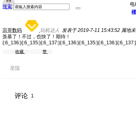
电
搜索
宗哥数码
玩机达人
发表于 2019-7-11 15:43:52
属地未
羡慕了！不过，也快了！期待！
{:6_136:}{:6_135:}{:6_137:}{:6_136:}{:6_135:}{:6_136:}{:6_137:
收藏
赞
举报
评论
1