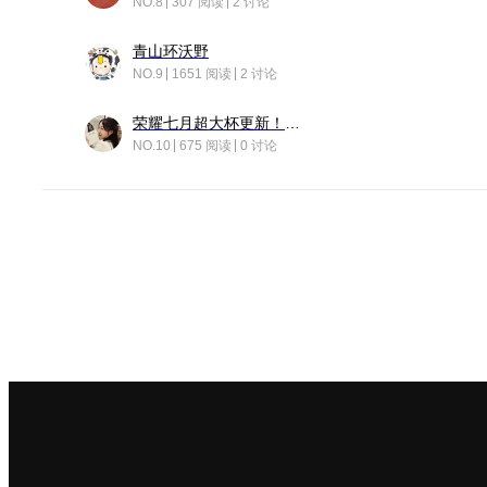
NO.8
307 阅读
2 讨论
青山环沃野
NO.9
1651 阅读
2 讨论
荣耀七月超大杯更新！后台堆叠动画太丝滑！
NO.10
675 阅读
0 讨论