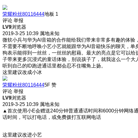
荣耀粉丝80116444
地板
1
评论
举报
LV9
浏览器
2019-3-25 10:39
属地未知
微软小兵与华为AI音箱的合作能给我们带来非常多有趣的体验
不需要不断地呼唤小艺小艺就能跟华为AI音箱快乐的聊天，单
狗表示能得到一丝丝，一丝丝的慰藉。最大的亮点是它可以给
子带来更多沉浸式的童话体验，别说孩子了，就我这么一个大
听到自己的ID跑进通话里都会忍不住嘴角上扬。
这里建议改成小冰
荣耀粉丝80116444
5F
赞
评论
举报
LV9
浏览器
2019-3-25 10:39
属地未知
▲首次使用小E会赠送240分钟普通通话时间和6000分钟网络
话时间，可以打电话，或免费拨打互联网电话
这里建议改进小艺