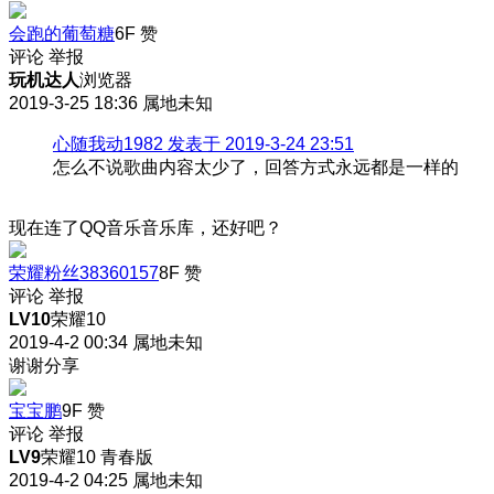
会跑的葡萄糖
6F
赞
评论
举报
玩机达人
浏览器
2019-3-25 18:36
属地未知
心随我动1982 发表于 2019-3-24 23:51
怎么不说歌曲内容太少了，回答方式永远都是一样的
现在连了QQ音乐音乐库，还好吧？
荣耀粉丝38360157
8F
赞
评论
举报
LV10
荣耀10
2019-4-2 00:34
属地未知
谢谢分享
宝宝鹏
9F
赞
评论
举报
LV9
荣耀10 青春版
2019-4-2 04:25
属地未知