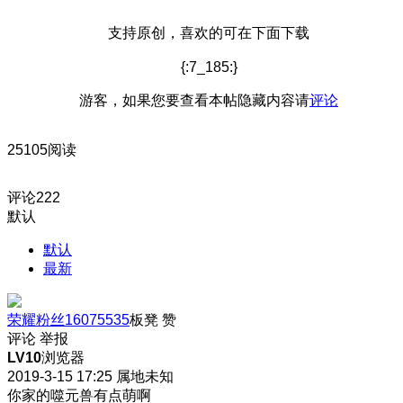
支持原创，喜欢的可在下面下载
{:7_185:}
游客，如果您要查看本帖隐藏内容请
评论
25105阅读
评论
222
默认
默认
最新
荣耀粉丝16075535
板凳
赞
评论
举报
LV10
浏览器
2019-3-15 17:25
属地未知
你家的噬元兽有点萌啊