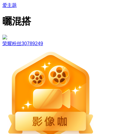
爱主题
曬混搭
荣耀粉丝30789249