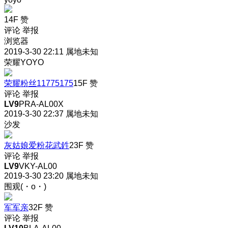
14F
赞
评论
举报
浏览器
2019-3-30 22:11
属地未知
荣耀YOYO
荣耀粉丝11775175
15F
赞
评论
举报
LV9
PRA-AL00X
2019-3-30 22:37
属地未知
沙发
灰姑娘爱粉花武鉎
23F
赞
评论
举报
LV9
VKY-AL00
2019-3-30 23:20
属地未知
围观(・o・)
军军亲
32F
赞
评论
举报