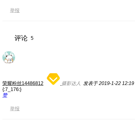
举报
评论
5
荣耀粉丝14486812
摄影达人
发表于 2019-1-22 12:19
{:7_176:}
赞
举报