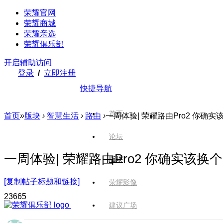
荣耀官网
荣耀商城
荣耀亲选
荣耀俱乐部
开启辅助访问
登录
/
立即注册
快捷导航
首页
首页
»
版块
›
智慧生活
›
路由
›
一周体验| 荣耀路由Pro2 你确
论坛
一周体验| 荣耀路由Pro2 你确实该
版块
[复制帖子标题和链接]
荣耀影像
2366
5
建议广场