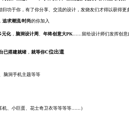
都归功于你，有了你分享、交流的设计，发烧友们才得以获得更
，
追求潮流/时尚
的你加入
多元化
，
脑洞设计周
、
年终创意大PK
……留给设计师们发挥创意
C位出道
台已搭建就绪
，
就等你
、脑洞手机主题等等
耳机、小巨蛋、花士奇卫衣等等等等……）