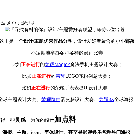
未知
来自：浏览器
这里是一个
设计/主题优秀作品分享
，设计爱好者聚合的
小小部
不定期地举办各种各样的设计比赛
比如
正在进行
的
荣耀Magic2
魔法手机主题设计大赛
；
比如
正在进行
的
荣耀
LOGO花粉创意大赛
；
比如
正在进行
的
荣耀手表表盘UI设计大赛
；
0全球主题设计大赛
、
荣耀路由
器皮肤设计大赛
、
荣耀8X
全球海报
加点料
灵感
获得一些
，为你的设计
、海报、主题、icon、字体设计、甚至是影视娱乐各种热门海报