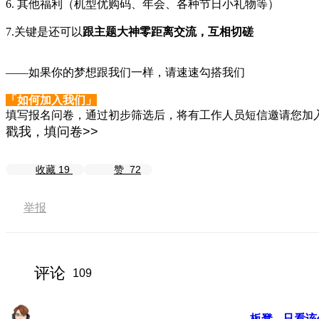
6. 其他福利（机型优购码、年会、各种节日小礼物等）
7.关键是还可以
跟主题大神零距离交流，互相切磋
——如果你的梦想跟我们一样，请速速勾搭我们
「如何加入我们」
填写报名问卷，通过初步筛选后，将有工作人员短信邀请您加入设
戳我，填问卷>>
收藏
19
赞
72
举报
评论
109
板凳
只看该