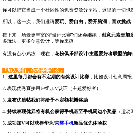
你可以把它当成一个社区性的免费资源分享站，这里的一切也
所以，这一次，我们邀请
爱玩、爱自由，爱开脑洞
，
喜欢挑战
接下来，场景更丰富的“设计比赛”们还会继续，
创意元素更加
多玩法，更多创意设计，等你来撩
有没有点小鸡冻！
现在，
花粉俱乐部设计/主题爱好者联盟的舞
「加入我们，你将获得什么」
1.
这里每月都会有不定期的有奖设计比赛
，比如设计创意周报
2. 表现优秀直接用户组加V认证（主题爱好者）
3.
发布优质帖我们将给予不定额花瓣奖励
4.
持续表现优异将有机会获得手机甚至手机周边小奖品
（运动
5.
成功加V可以获得华为/
荣耀手机
新品优先体验权