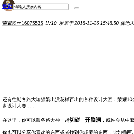
搜索
荣耀粉丝16075535
LV10
发表于 2018-11-26 15:48:50
属地
还有往期各路大咖频繁出没花样百出的各种设计大赛：
荣耀1
盘设计大赛
……
切磋
开脑洞
在这里，你可以
跟各路大神一起
、
，或许会从中
你也可以分享你喜欢的东西或者找到你想要的东西，比如
插画