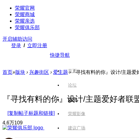
荣耀官网
荣耀商城
荣耀亲选
荣耀俱乐部
开启辅助访问
登录
/
立即注册
快捷导航
首页
首页
»
版块
›
兴趣街区
›
爱主题
›
『寻找有料的你』设计/主题爱
论坛
『寻找有料的你』设计/主题爱好者联
版块
[复制帖子标题和链接]
荣耀影像
4.6万
109
建议广场