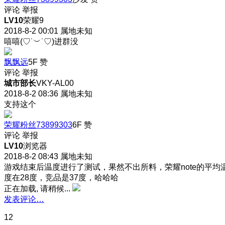
评论
举报
LV10
荣耀9
2018-8-2 00:01
属地未知
嘻嘻(♡˙︶˙♡)进群没
飘飘远
5F
赞
评论
举报
城市部长
VKY-AL00
2018-8-2 08:36
属地未知
支持这个
荣耀粉丝73899303
6F
赞
评论
举报
LV10
浏览器
2018-8-2 08:43
属地未知
游戏结束后温度进行了测试，果然不出所料，荣耀note的平均
度在28度，竞品是37度，哈哈哈
正在加载, 请稍候...
发表评论…
12