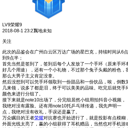
LV9
荣耀9
2018-08-1 23:27
属地未知
关注
此次的品鉴会在广州白云区万达广场的星巴克，持续时间从6
到9点半；
首先当然是签到了，签到后每个人发放了一个手环（原来手环
好几个用途），还有一个小礼物，不过那个兔子头戴的粉色，
那么大男子主义肯定没拿。
然后没想到可以凭手环领取到一份甜品和一份饮品，唉，倒数
几来领，说多了都是泪，终于可以美美的品味。吃完后就凭手
颜色来进行分组了。
接下来就是note10出场了，分完组居然小组用拍抖音小视频，
我绝对没有露脸。还有用note10托乒乓球传递，我先声明一
点，我绝对没有收礼，手误还是赢了。
万众瞩目的王者
荣耀
对抗赛也开始进行了，就是投影有点模糊
外面光线太亮了，赢的小组获得了耳机赠品，当然也对手机游