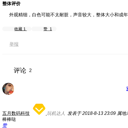
整体评价
外观精细，白色可能不太耐脏，声音较大，整体大小和成年男子
收藏
1
赞
1
举报
评论
2
五月数码科技
玩机达人
发表于 2018-8-13 23:09
属地
棒棒哒
赞