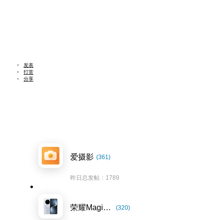
发表
打赏
分享
爱摄影
(361)
昨日总发帖：1789
荣耀Magic7系列
(320)