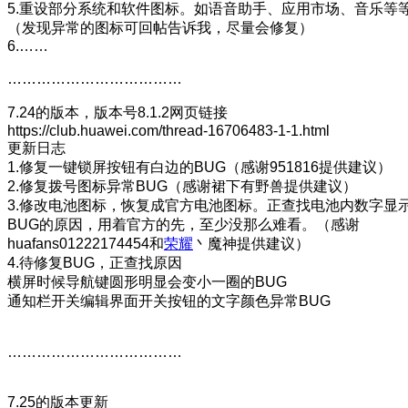
5.重设部分系统和软件图标。如语音助手、应用市场、音乐等
（发现异常的图标可回帖告诉我，尽量会修复）
6.……
………………………………
7.24的版本，版本号8.1.2网页链接
https://club.huawei.com/thread-16706483-1-1.html
更新日志
1.修复一键锁屏按钮有白边的BUG（感谢951816提供建议）
2.修复拨号图标异常BUG（感谢裙下有野兽提供建议）
3.修改电池图标，恢复成官方电池图标。正查找电池内数字显
BUG的原因，用着官方的先，至少没那么难看。（感谢
huafans01222174454和
荣耀
丶魔神提供建议）
4.待修复BUG，正查找原因
横屏时候导航键圆形明显会变小一圈的BUG
通知栏开关编辑界面开关按钮的文字颜色异常BUG
………………………………
7.25的版本更新