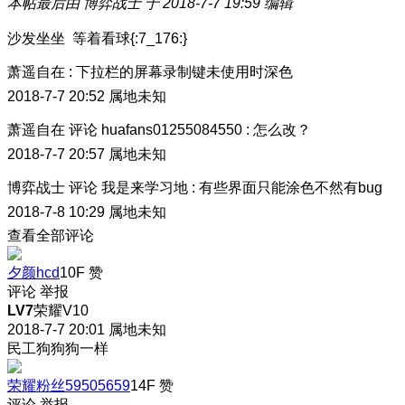
本帖最后由 博弈战士 于 2018-7-7 19:59 编辑
沙发坐坐 等着看球{:7_176:}
萧遥自在
:
下拉栏的屏幕录制键未使用时深色
2018-7-7 20:52
属地未知
萧遥自在
评论
huafans01255084550
:
怎么改？
2018-7-7 20:57
属地未知
博弈战士
评论
我是来学习地
:
有些界面只能涂色不然有bug
2018-7-8 10:29
属地未知
查看全部评论
夕颜hcd
10F
赞
评论
举报
LV7
荣耀V10
2018-7-7 20:01
属地未知
民工狗狗狗一样
荣耀粉丝59505659
14F
赞
评论
举报