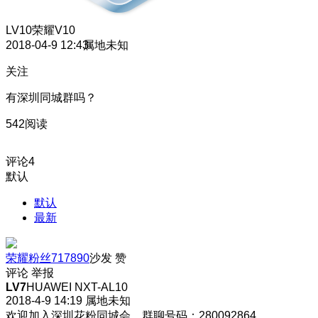
LV10
荣耀V10
2018-04-9 12:43
属地未知
关注
有深圳同城群吗？
542阅读
评论
4
默认
默认
最新
荣耀粉丝717890
沙发
赞
评论
举报
LV7
HUAWEI NXT-AL10
2018-4-9 14:19
属地未知
欢迎加入深圳花粉同城会，群聊号码：280092864