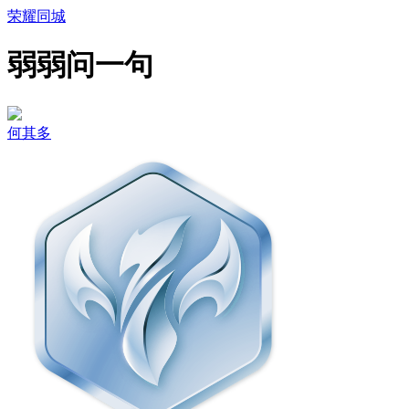
荣耀同城
弱弱问一句
何其多