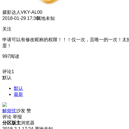
摄影达人
VKY-AL00
2018-01-29 17:36
属地未知
关注
申请可以有修改昵称的权限！！！仅一次，且唯一的一次！太
蛋！
997阅读
评论
1
默认
默认
最新
解烦忧
沙发
赞
评论
举报
分区版主
浏览器
2018-2-1 17:24
属地未知