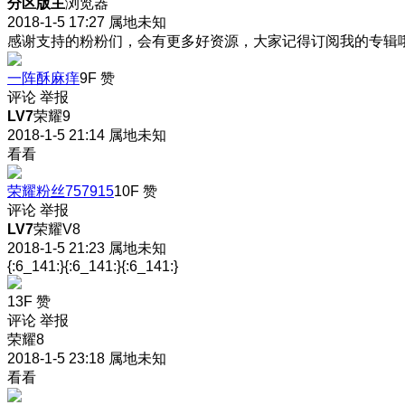
分区版主
浏览器
2018-1-5 17:27
属地未知
感谢支持的粉粉们，会有更多好资源，大家记得订阅我的专辑
一阵酥麻痒
9F
赞
评论
举报
LV7
荣耀9
2018-1-5 21:14
属地未知
看看
荣耀粉丝757915
10F
赞
评论
举报
LV7
荣耀V8
2018-1-5 21:23
属地未知
{:6_141:}{:6_141:}{:6_141:}
13F
赞
评论
举报
荣耀8
2018-1-5 23:18
属地未知
看看