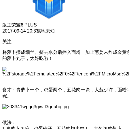
版主
荣耀6 PLUS
2017-09-14 20:33
属地未知
关注
将萝卜擦成细丝、挤去水分后拌入面粉，加上葱姜末炸成金黄
的萝卜丸子，太好吃啦！
食才：青萝卜一个，鸡蛋两个，五花肉一块，大葱少许，面粉
碗。
做法：
1.青萝卜切碎，鸡蛋磕开，五花肉切小肉丁，大葱切成葱花。