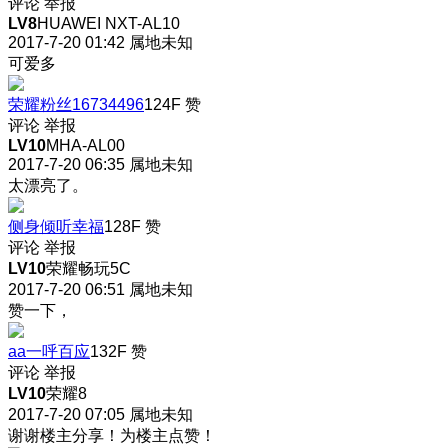
评论
举报
LV8
HUAWEI NXT-AL10
2017-7-20 01:42
属地未知
可爱多
荣耀粉丝16734496
124F
赞
评论
举报
LV10
MHA-AL00
2017-7-20 06:35
属地未知
太漂亮了。
侧身倾听幸福
128F
赞
评论
举报
LV10
荣耀畅玩5C
2017-7-20 06:51
属地未知
赞一下，
aa一呼百应
132F
赞
评论
举报
LV10
荣耀8
2017-7-20 07:05
属地未知
谢谢楼主分享！为楼主点赞！