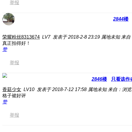
举报
2844
楼
荣耀粉丝8313674
LV7
发表于 2018-2-8 23:19
属地未知
来自：
真正拍得好！
赞
举报
2846
楼
只看该作
香菇少女
LV10
发表于 2018-7-12 17:58
属地未知
来自：浏览
格子裙好评
赞
举报