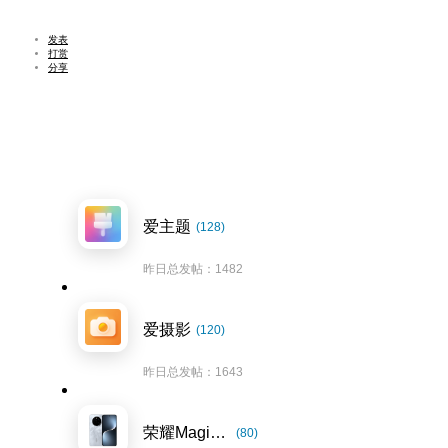
发表
打赏
分享
爱主题
(128)
昨日总发帖：1482
爱摄影
(120)
昨日总发帖：1643
荣耀Magic7系列
(80)