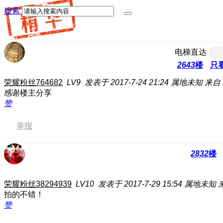
搜索
电梯直达
2643
楼
只
荣耀粉丝764682
LV9
发表于 2017-7-24 21:24
属地未知
来自
感谢楼主分享
赞
举报
2832
楼
荣耀粉丝38294939
LV10
发表于 2017-7-29 15:54
属地未知
拍的不错！
赞