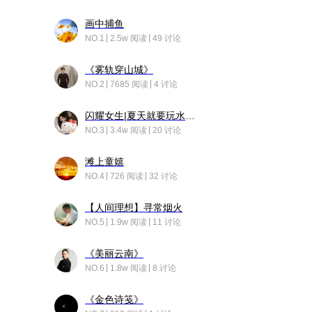
画中捕鱼
NO.1
2.5w 阅读
49 讨论
《雾轨穿山城》
NO.2
7685 阅读
4 讨论
闪耀女生|夏天就要玩水！！
NO.3
3.4w 阅读
20 讨论
滩上童嬉
NO.4
726 阅读
32 讨论
【人间理想】寻常烟火
NO.5
1.9w 阅读
11 讨论
《美丽云南》
NO.6
1.8w 阅读
8 讨论
《金色诗笺》