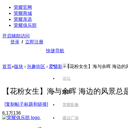
荣耀官网
荣耀商城
荣耀亲选
荣耀俱乐部
开启辅助访问
登录
/
立即注册
快捷导航
首页
首页
»
版块
›
兴趣街区
›
爱摄影
›
【花粉女生】海与余晖 海边的风
论坛
【花粉女生】海与余晖 海边的风景总
版块
[复制帖子标题和链接]
荣耀影像
6.1万
136
建议广场