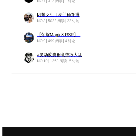
NO.7
312 阅读
1 讨论
闪耀女生｜泰兰德穿搭
NO.8
5022 阅读
22 讨论
【荣耀Magic8 RSR】 穹影
NO.9
499 阅读
4 讨论
#灵动胶囊创意壁纸大乱斗#脑洞不限形式，灵感不分边界，体验追赛的快乐！
NO.10
1353 阅读
5 讨论