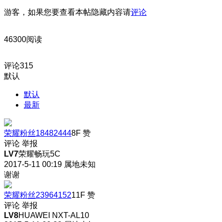
游客，如果您要查看本帖隐藏内容请
评论
46300阅读
评论
315
默认
默认
最新
荣耀粉丝18482444
8F
赞
评论
举报
LV7
荣耀畅玩5C
2017-5-11 00:19
属地未知
谢谢
荣耀粉丝23964152
11F
赞
评论
举报
LV8
HUAWEI NXT-AL10