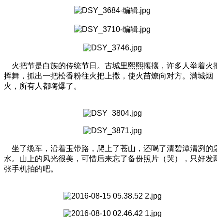
火把节是白族的传统节日。古城里熙熙攘攘，许多人举着火
挥舞，抓出一把松香粉往火把上撒，使火苗燎向对方。满城烟
火，所有人都嗨爆了。
坐了缆车，沿着玉带路，爬上了苍山，还喝了清碧潭清冽的
水。山上的风光很美，可惜后来忘了备份照片（哭），只好发
张手机拍的吧。