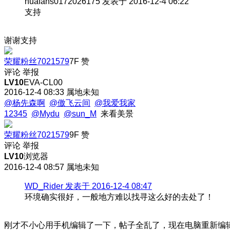
huafans0172026175 发表于 2016-12-4 06:22
支持
谢谢支持
荣耀粉丝7021579
7F
赞
评论
举报
LV10
EVA-CL00
2016-12-4 08:33
属地未知
@杨先森啊
@傲飞云间
@我爱我家
12345
@Mydu
@sun_M
来看美景
荣耀粉丝7021579
9F
赞
评论
举报
LV10
浏览器
2016-12-4 08:57
属地未知
WD_Rider 发表于 2016-12-4 08:47
环境确实很好，一般地方难以找寻这么好的去处了！
刚才不小心用手机编辑了一下，帖子全乱了，现在电脑重新编