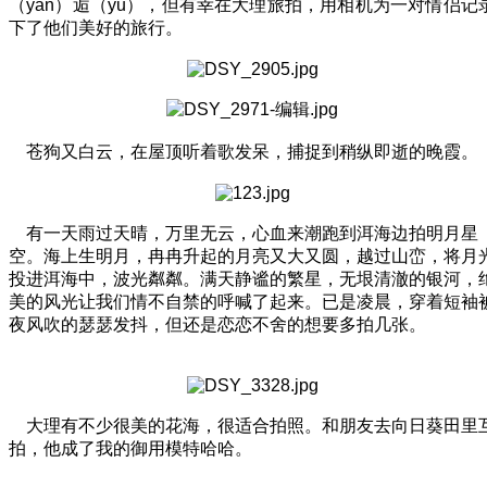
（yan）逅（yu），但有幸在大理旅拍，用相机为一对情侣记
下了他们美好的旅行。
苍狗又白云，在屋顶听着歌发呆，捕捉到稍纵即逝的晚霞。
有一天雨过天晴，万里无云，心血来潮跑到洱海边拍明月星
空。海上生明月，冉冉升起的月亮又大又圆，越过山峦，将月
投进洱海中，波光粼粼。满天静谧的繁星，无垠清澈的银河，
美的风光让我们情不自禁的呼喊了起来。已是凌晨，穿着短袖
夜风吹的瑟瑟发抖，但还是恋恋不舍的想要多拍几张。
大理有不少很美的花海，很适合拍照。和朋友去向日葵田里
拍，他成了我的御用模特哈哈。